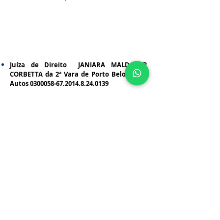
Juíza de Direito JANIARA MALDANER
CORBETTA da 2ª Vara de Porto Belo – SC –
Autos
0300058-67.2014.8.24
.0139
"Consoante já acima dito, o perito foi
zeloso
e
detalhista
ao expor os
principais fatores que deveriam ser
levados em consideração"
Juiz de Direito JAMES BYRON
WECHENFELDER BORDIGNON da Vara Cível
da Comarca de Rebouças-Pr - Autos