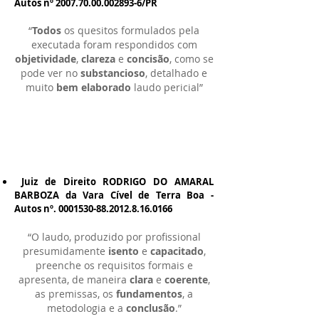
Autos nº
2007.70.00.002893-6
/PR
“
Todos
os quesitos formulados pela
executada foram respondidos com
objetividade
,
clareza
e
concisão
, como se
pode ver no
substancioso
, detalhado e
muito
bem elaborado
laudo pericial”
Juiz de Direito RODRIGO DO AMARAL
BARBOZA da Vara Cível de Terra Boa -
Autos nº.
0001530-88.2012.8.16
.0166
“O laudo, produzido por profissional
presumidamente
isento
e
capacitado
,
preenche os requisitos formais e
apresenta, de maneira
clara
e
coerente
,
as premissas, os
fundamentos
, a
metodologia e a
conclusão
.”