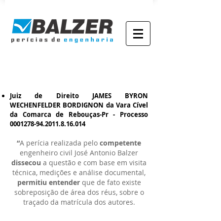
Comentários dos Juízes sobre
a atuação do perito
Juiz de Direito JAMES BYRON
WECHENFELDER BORDIGNON da Vara Cível
da Comarca de Rebouças-Pr - Processo
0001278-94.2011.8.16
.014
“
A perícia realizada pelo
competente
engenheiro civil José Antonio Balzer
dissecou
a questão e com base em visita
técnica, medições e análise documental,
permitiu entender
que de fato existe
sobreposição de área dos réus, sobre o
traçado da matrícula dos autores.