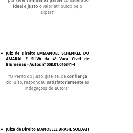
“por terem
ambas as partes
considerado
ideal
e
justo
o valor atribuído pelo
expert”
Juiz de Direito EMMANUEL SCHENKEL DO
AMARAL E SILVA da 4ª Vara Cível de
Blumenau - Autos nº
008.01.016341-4
“O Perito do juízo, gize-se, de
confiança
do juízo, respondeu
satisfatoriamente
as
indagações da autora”
Juíza de Direito MANOELLE BRASIL SOLDATI