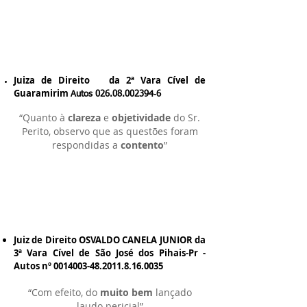
Juiza de Direito da 2ª Vara Cível de
Guaramirim
Autos
026.08.002394
‐6
“Quanto à
clareza
e
objetividade
do Sr.
Perito, observo que as questões foram
respondidas a
contento
”
Juiz de Direito OSVALDO CANELA JUNIOR da
3ª Vara Cível de São José dos Pihais-Pr -
Autos nº
0014003-48.2011.8.16
.0035
“Com efeito, do
muito bem
lançado
laudo pericial”