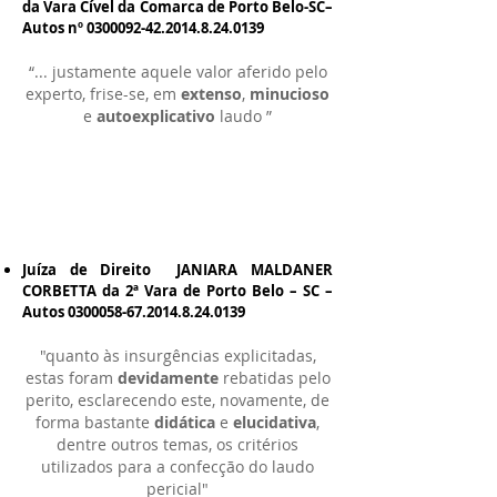
da Vara Cível da Comarca de Porto Belo-SC–
Autos nº
0300092-42.2014.8.24
.0139
“... justamente aquele valor aferido pelo
experto, frise-se, em
extenso
,
minucioso
e
autoexplicativo
laudo ”
Juíza de Direito JANIARA MALDANER
CORBETTA da 2ª Vara de Porto Belo – SC –
Autos
0300058-67.2014.8.24
.0139
"quanto às insurgências explicitadas,
estas foram
devidamente
rebatidas pelo
perito, esclarecendo este, novamente, de
forma bastante
didática
e
elucidativa
,
dentre outros temas, os critérios
utilizados para a confecção do laudo
pericial"