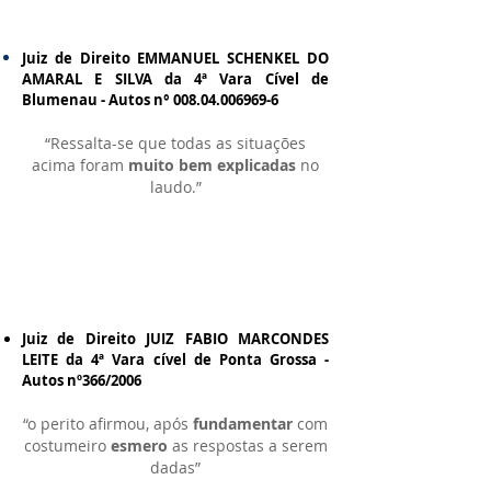
Juiz de Direito EMMANUEL SCHENKEL DO
AMARAL E SILVA da 4ª Vara Cível de
Blumenau - Autos n°
008.04.006969-6
“Ressalta-se que todas as situações
acima foram
muito bem explicadas
no
laudo.”
Juiz de Direito JUIZ FABIO MARCONDES
LEITE da 4ª Vara cível de Ponta Grossa -
Autos nº366/2006
“o perito afirmou, após
fundamentar
com
costumeiro
esmero
as respostas a serem
dadas”