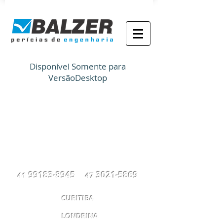
Disponível Somente para
VersãoDesktop
99183-8945
3021-5869
41
47
CURITIBA
LONDRINA